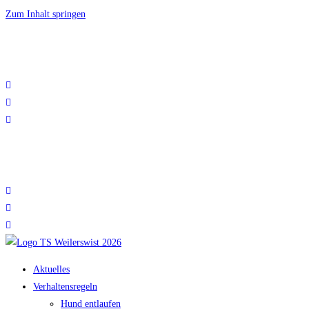
Zum Inhalt springen
Tierschutz Weilerswist e.V. | Telefon +49 (0)2254 – 96 98 927 |
info@tierschutzweilerswist.de
Tierschutz Weilerswist e.V. | Telefon +49 (0)2254 – 96 98 927 |
info@tierschutzweilerswist.de
Aktuelles
Verhaltensregeln
Hund entlaufen