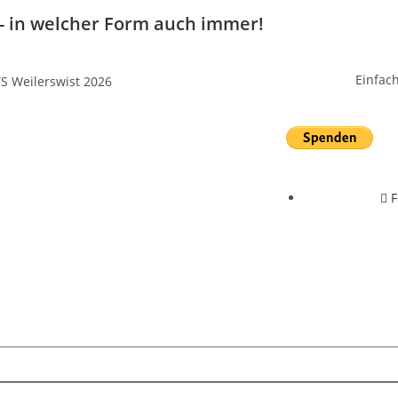
 - in welcher Form auch immer!
Einfac
F
e vorbehalten für Tierschutz Weilerswist e.V. 2026