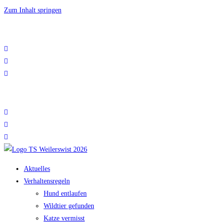
Zum Inhalt springen
Tierschutz Weilerswist e.V. | Telefon +49 (0)2254 – 96 98 927 | info@tiersch
Tierschutz Weilerswist e.V. | Telefon +49 (0)2254 – 96 98 927 | info@tiersch
Aktuelles
Verhaltensregeln
Hund entlaufen
Wildtier gefunden
Katze vermisst