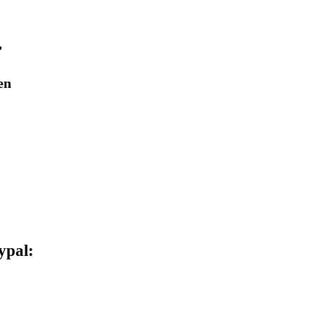
,
en
ypal: