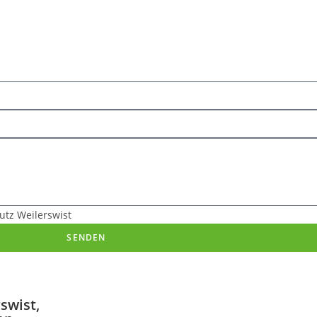
e vorbehalten für Tierschutz Weilerswist e.V. 2026
utz Weilerswist
SENDEN
swist,